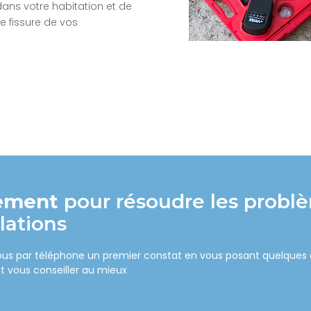
ans votre habitation et de
 fissure de vos
sement
pour résoudre les probl
lations
vous par téléphone un premier constat en vous posant quelques 
t vous conseiller au mieux