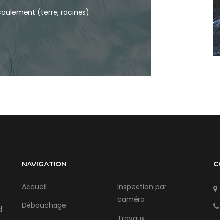
coulement (terre, racines).
NAVIGATION
C
Accueil
Inspection par
caméra
Débouchage
d'
Travaux