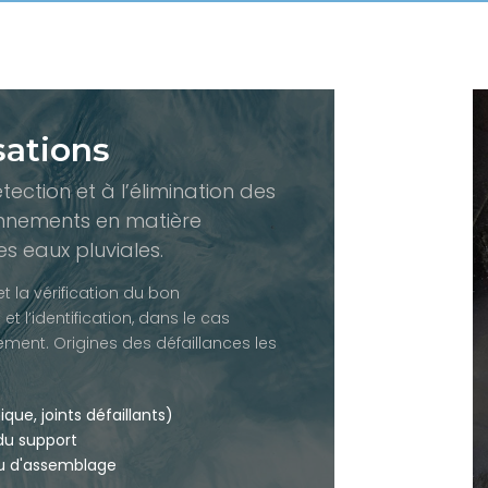
sations
ection et à l’élimination des
ionnements en matière
s eaux pluviales.
 la vérification du bon
 l’identification, dans le cas
ement. Origines des défaillances les
ue, joints défaillants)
 du support
ou d'assemblage