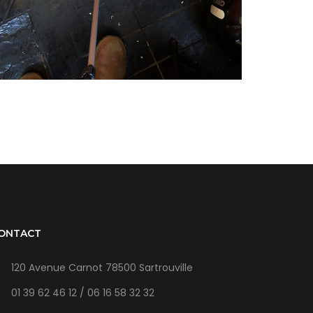
ONTACT
120 Avenue Carnot 78500 Sartrouville
01 39 62 46 12
/
06 16 58 32 32